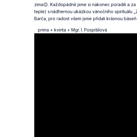
zima😊. Každopádně jsme si nakonec poradili a za 
teple) s nádhernou ukázkou vánočního spirituálu „Z
Barča, pro radost všem jsme přidali krásnou báse
prima + kvinta + Mgr. I. Pospíšilová