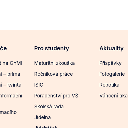
eče
Pro studenty
Aktuality
t na GYMI
Maturitní zkouška
Příspěvky
ní – prima
Ročníková práce
Fotogalerie
ní – kvinta
ISIC
Robotika
informační
Poradenství pro VŠ
Vánoční ak
Školská rada
ímacího
Jídelna