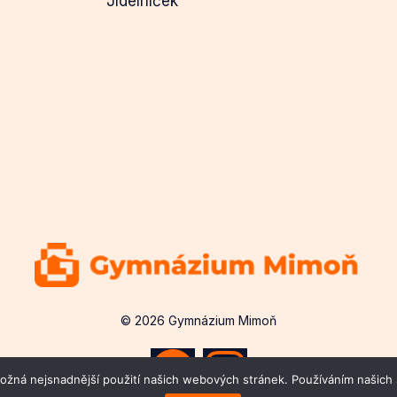
Jídelníček
© 2026 Gymnázium Mimoň
žná nejsnadnější použití našich webových stránek. Používáním našich s