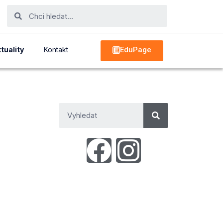
EduPage
tuality
Kontakt