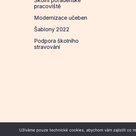
Školní poradenské
pracoviště
Modernizace učeben
Šablony 2022
Podpora školního
stravování
Užíváme pouze technické cookies, abychom vám zajistili co mo