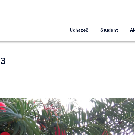
Uchazeč
Student
Ak
 3