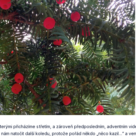
kterými přicházíme s třetím, a zároveň předposledním, adventním vid
 nám natočit další koledu, protože pořád někdo „něco kazil…“ a ve