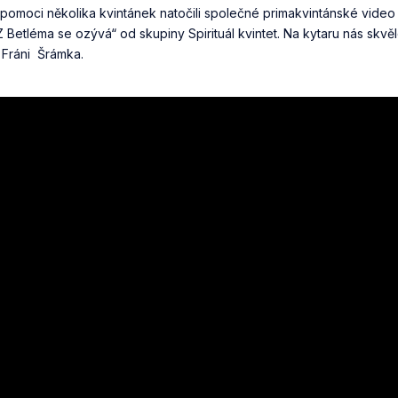
pomoci několika kvintánek natočili společné primakvintánské video
 Betléma se ozývá“ od skupiny Spirituál kvintet. Na kytaru nás skvě
ň Fráni Šrámka.