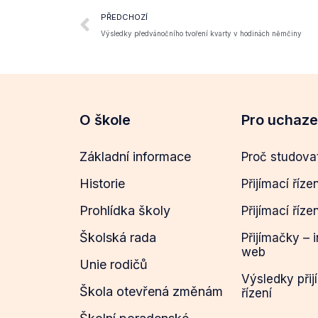
PŘEDCHOZÍ
Výsledky předvánočního tvoření kvarty v hodinách němčiny
O škole
Pro uchaz
Základní informace
Proč studova
Historie
Přijímací říze
Prohlídka školy
Přijímací říze
Školská rada
Přijímačky – 
web
Unie rodičů
Výsledky přij
Škola otevřená změnám
řízení