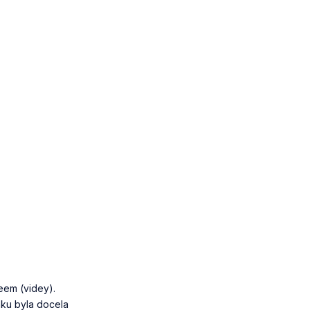
eem (videy).
nku byla docela