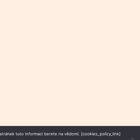
tránek tuto informaci berete na vědomí. [cookies_policy_link]