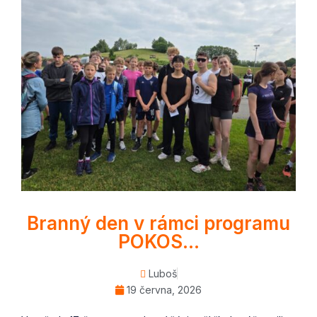
Branný den v rámci programu
POKOS…
Luboš
19 června, 2026