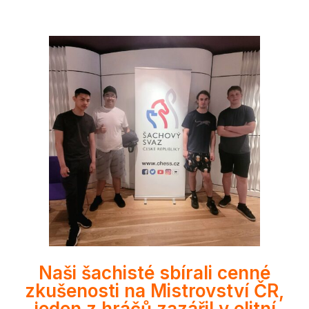
Naši šachisté sbírali cenné
zkušenosti na Mistrovství ČR,
jeden z hráčů zazářil v elitní