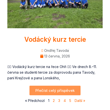
Vodácký kurz tercie
Ondřej Tavoda
13 června, 2026
🚣‍♂️ Vodácký kurz tercie na řece Ohři 🚣‍♀️ Ve dnech 8.–11.
června se studenti tercie za doprovodu pana Tavody,
paní Krejčové a pana Lonského,
Přečíst celý příspěvek
« Předchozí
1
2
3
4
5
Další »