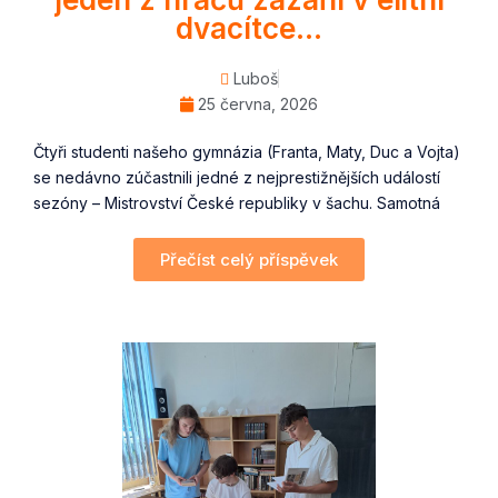
dvacítce…
Luboš
25 června, 2026
Čtyři studenti našeho gymnázia (Franta, Maty, Duc a Vojta)
se nedávno zúčastnili jedné z nejprestižnějších událostí
sezóny – Mistrovství České republiky v šachu. Samotná
Přečíst celý příspěvek