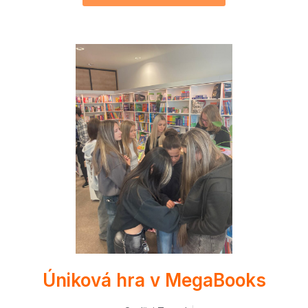
Úniková hra v MegaBooks