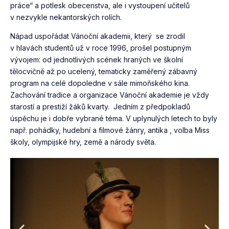
práce“ a potlesk obecenstva, ale i vystoupení učitelů
v nezvykle nekantorských rolích.
Nápad uspořádat Vánoční akademii, který se zrodil
v hlavách studentů už v roce 1996, prošel postupným
vývojem: od jednotlivých scének hraných ve školní
tělocvičně až po ucelený, tematicky zaměřený zábavný
program na celé dopoledne v sále mimoňského kina.
Zachování tradice a organizace Vánoční akademie je vždy
starostí a prestiží žáků kvarty. Jedním z předpokladů
úspěchu je i dobře vybrané téma. V uplynulých letech to byly
např. pohádky, hudební a filmové žánry, antika , volba Miss
školy, olympijské hry, země a národy světa.