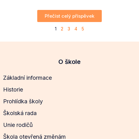
Přečíst celý příspěvek
1
2
3
4
5
O škole
Základní informace
Historie
Prohlídka školy
Školská rada
Unie rodičů
Škola otevřená změnám