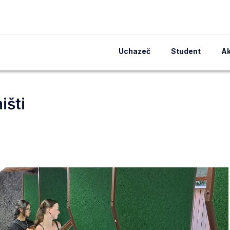
Uchazeč
Student
Ak
išti