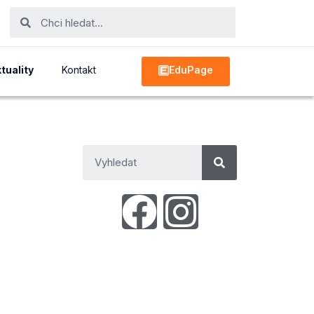
EduPage
tuality
Kontakt