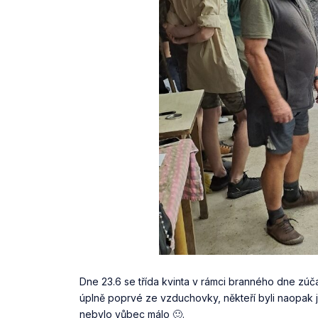
Dne 23.6 se třída kvinta v rámci branného dne zúčastni
úplně poprvé ze vzduchovky, někteří byli naopak ji
nebylo vůbec málo 🙂.