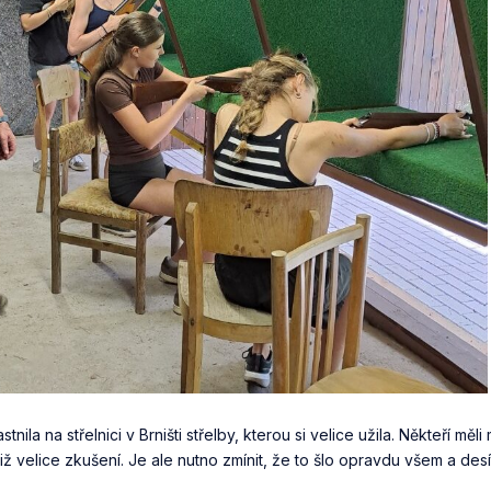
la na střelnici v Brništi střelby, kterou si velice užila. Někteří měli 
ž velice zkušení. Je ale nutno zmínit, že to šlo opravdu všem a desí