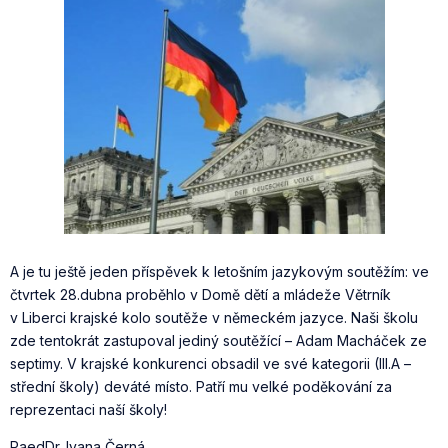
A je tu ještě jeden příspěvek k letošním jazykovým soutěžím: ve
čtvrtek 28.dubna proběhlo v Domě dětí a mládeže Větrník
v Liberci krajské kolo soutěže v německém jazyce. Naši školu
zde tentokrát zastupoval jediný soutěžící – Adam Macháček ze
septimy. V krajské konkurenci obsadil ve své kategorii (III.A –
střední školy) deváté místo. Patří mu velké poděkování za
reprezentaci naší školy!
PaedDr. Ivana Černá