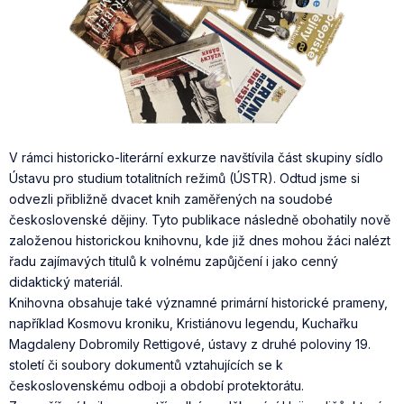
V rámci historicko-literární exkurze navštívila část skupiny sídlo
Ústavu pro studium totalitních režimů (ÚSTR). Odtud jsme si
odvezli přibližně dvacet knih zaměřených na soudobé
československé dějiny. Tyto publikace následně obohatily nově
založenou historickou knihovnu, kde již dnes mohou žáci nalézt
řadu zajímavých titulů k volnému zapůjčení i jako cenný
didaktický materiál.
Knihovna obsahuje také významné primární historické prameny,
například Kosmovu kroniku, Kristiánovu legendu, Kuchařku
Magdaleny Dobromily Rettigové, ústavy z druhé poloviny 19.
století či soubory dokumentů vztahujících se k
československému odboji a období protektorátu.