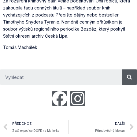
Za rozšíření knihovny patří velké poděkování Unii rodičů, která
zakoupila řadu cenných titulů – například soubor knih
vycházejících z podcastu Přepište dějiny nebo bestseller
Timothyho Snydera Tyranie. Neméně cenným přírůstkem je
soubor výtisků regionálního periodika Bezděz, který poskytl
Státní okresní archiv Česká Lípa.
Tomáš Machálek
PŘEDCHOZÍ
DALŠÍ
Zlatá expedice DOFE na Mallorku
Přírodovědný klokan