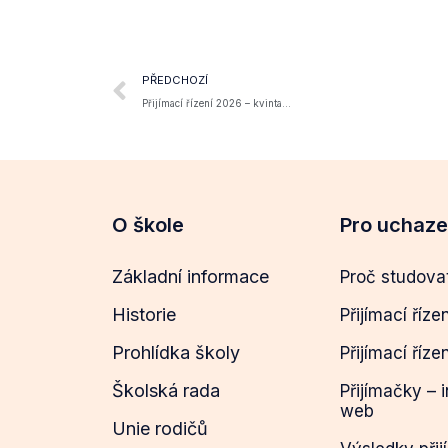
PŘEDCHOZÍ
Přijímací řízení 2026 – kvinta…
O škole
Pro uchaz
Základní informace
Proč studova
Historie
Přijímací říze
Prohlídka školy
Přijímací říze
Školská rada
Přijímačky – 
web
Unie rodičů