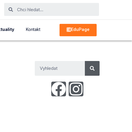
EduPage
tuality
Kontakt