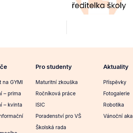
eče
Pro studenty
Aktuality
t na GYMI
Maturitní zkouška
Příspěvky
ní – prima
Ročníková práce
Fotogalerie
ní – kvinta
ISIC
Robotika
informační
Poradenství pro VŠ
Vánoční ak
Školská rada