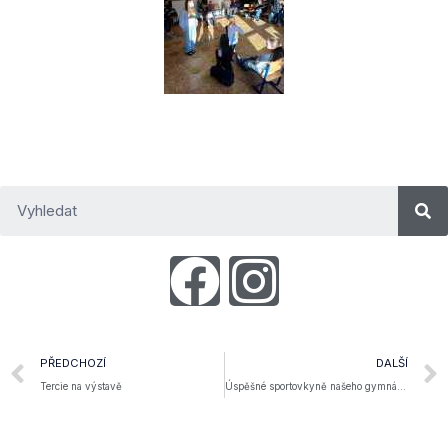
PŘEDCHOZÍ
DALŠÍ
Tercie na výstavě
Úspěšné sportovkyně našeho gymnázia u hejtmana Libereckého kraje