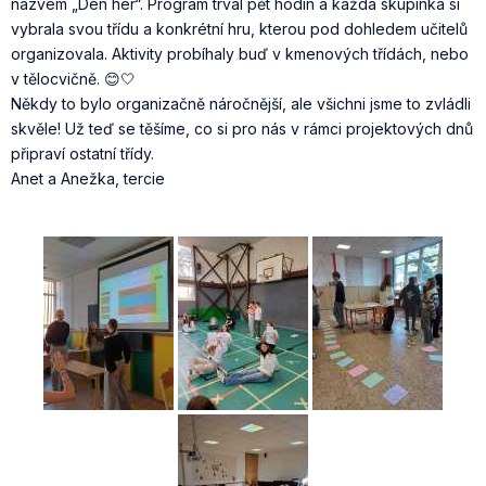
názvem „Den her“. Program trval pět hodin a každá skupinka si
vybrala svou třídu a konkrétní hru, kterou pod dohledem učitelů
organizovala. Aktivity probíhaly buď v kmenových třídách, nebo
v tělocvičně. 😊🤍
Někdy to bylo organizačně náročnější, ale všichni jsme to zvládli
skvěle! Už teď se těšíme, co si pro nás v rámci projektových dnů
připraví ostatní třídy.
Anet a Anežka, tercie