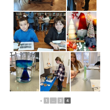
◄
1
...
3
4