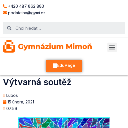
+420 487 862 883
podatelna@gymi.cz
EduPage
Výtvarná soutěž
Luboš
15 února, 2021
07:59