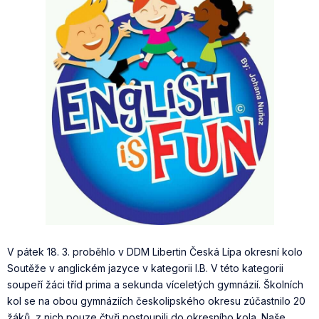
V pátek 18. 3. proběhlo v DDM Libertin Česká Lípa okresní kolo
Soutěže v anglickém jazyce v kategorii I.B. V této kategorii
soupeří žáci tříd prima a sekunda víceletých gymnázií. Školních
kol se na obou gymnáziích českolipského okresu zúčastnilo 20
žáků, z nich pouze čtyři postoupili do okresního kola. Naše