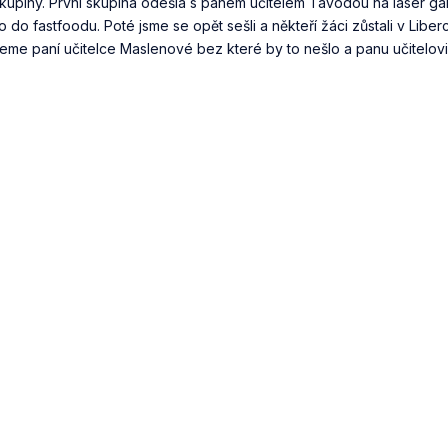
 skupiny. První skupina odešla s panem učitelem Tavodou na laser g
do fastfoodu. Poté jsme se opět sešli a někteří žáci zůstali v Liberc
jeme paní učitelce Maslenové bez které by to nešlo a panu učitelov