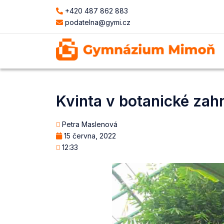
+420 487 862 883
podatelna@gymi.cz
Kvinta v botanické zah
Petra Maslenová
15 června, 2022
12:33