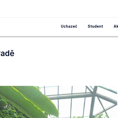
Uchazeč
Student
Ak
radě