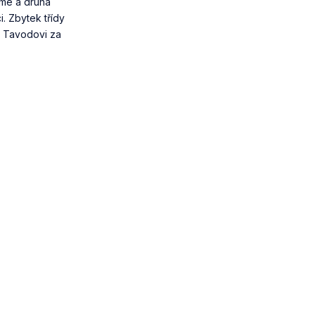
ame a druhá
i. Zbytek třídy
i Tavodovi za