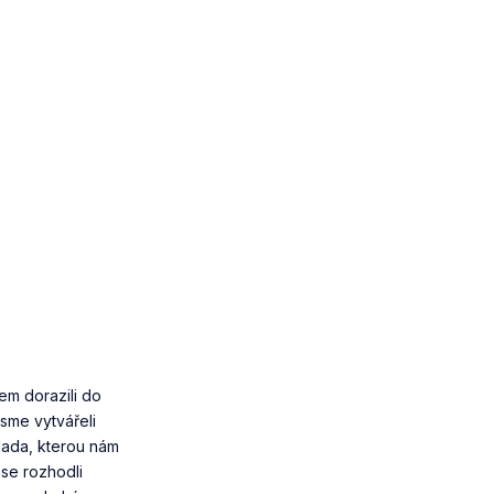
em dorazili do
jsme vytvářeli
álada, kterou nám
 se rozhodli