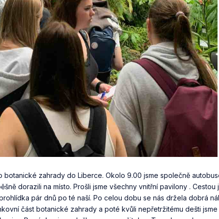
t do botanické zahrady do Liberce. Okolo 9.00 jsme společně autobus
ně dorazili na místo. Prošli jsme všechny vnitřní pavilony . Cestou 
 prohlídka pár dnů po té naší. Po celou dobu se nás držela dobrá n
nkovní část botanické zahrady a poté kvůli nepřetržitému dešti jsme