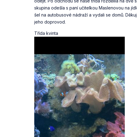
odejít. Po odchodu se naše třída rozdělila na dvě
skupina odešla s paní učitelkou Maslenovou na jídlo 
šel na autobusové nádraží a vydali se domů. Děku
jeho doprovod.
Třída kvinta