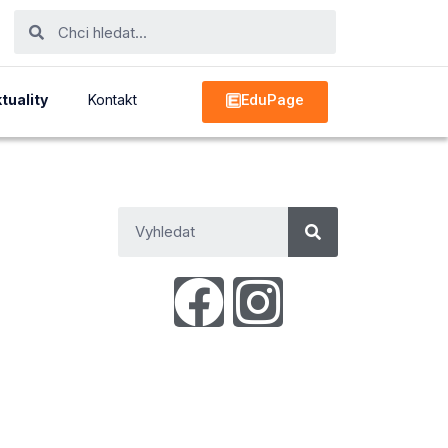
EduPage
tuality
Kontakt