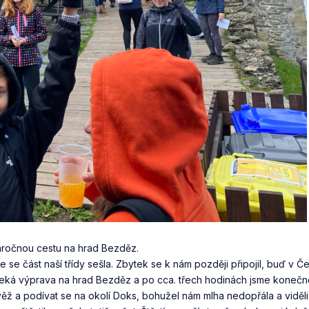
náročnou cestu na hrad Bezděz.
se část naší třídy sešla. Zbytek se k nám později připojil, buď v Če
ká výprava na hrad Bezděz a po cca. třech hodinách jsme konečně 
 věž a podívat se na okolí Doks, bohužel nám mlha nedopřála a viděli