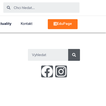
EduPage
tuality
Kontakt