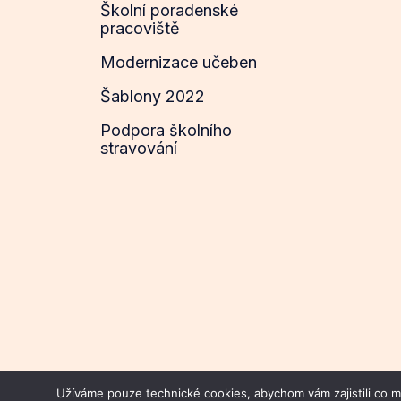
Školní poradenské
pracoviště
Modernizace učeben
Šablony 2022
Podpora školního
stravování
Užíváme pouze technické cookies, abychom vám zajistili co mo