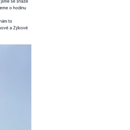
jsme se snažili
aneme o hodinu
 nám to
enové a Zýkové