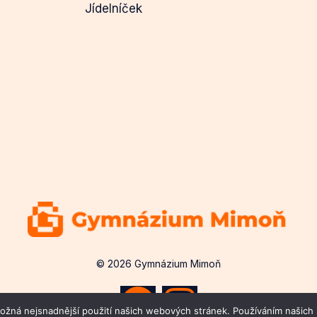
Jídelníček
© 2026 Gymnázium Mimoň
žná nejsnadnější použití našich webových stránek. Používáním našich s