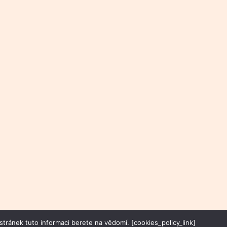
tránek tuto informaci berete na vědomí. [cookies_policy_link]