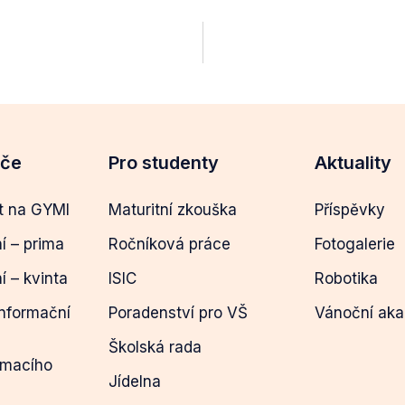
eče
Pro studenty
Aktuality
t na GYMI
Maturitní zkouška
Příspěvky
ní – prima
Ročníková práce
Fotogalerie
ní – kvinta
ISIC
Robotika
informační
Poradenství pro VŠ
Vánoční ak
Školská rada
ímacího
Jídelna