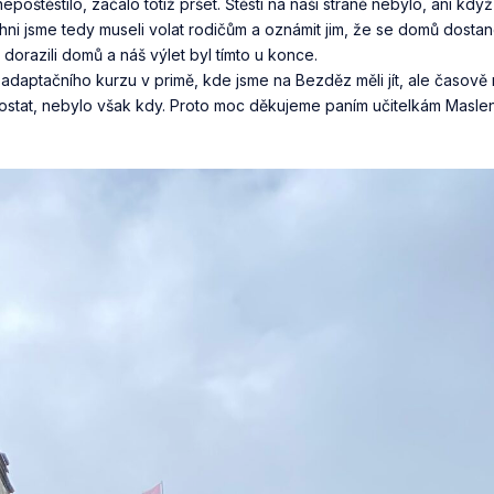
těstilo, začalo totiž pršet. Štěstí na naší straně nebylo, ani když 
chni jsme tedy museli volat rodičům a oznámit jim, že se domů dost
dorazili domů a náš výlet byl tímto u konce.
d adaptačního kurzu v primě, kde jsme na Bezděz měli jít, ale časově
dostat, nebylo však kdy. Proto moc děkujeme paním učitelkám Masl