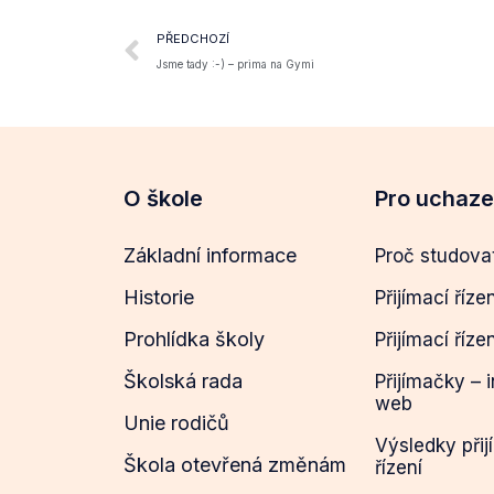
PŘEDCHOZÍ
Jsme tady :-) – prima na Gymi
O škole
Pro uchaz
Základní informace
Proč studova
Historie
Přijímací říze
Prohlídka školy
Přijímací říze
Školská rada
Přijímačky – 
web
Unie rodičů
Výsledky přij
Škola otevřená změnám
řízení