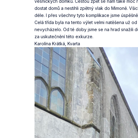
vesnických domků. Cestou zpět se nám také moc nepoš
dostat domů a nestihli zpětný vlak do Mimoně. Vši
déle. I přes všechny tyto komplikace jsme úspěšně 
Celá třída byla na tento výlet velmi natěšena už o
nevycházelo. Od té doby jsme se na hrad snažili 
za uskutečnění této exkurze.
Karolína Krátká, Kvarta