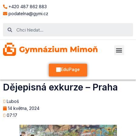
+420 487 862 883
podatelna@gymi.cz
EduPage
Dějepisná exkurze – Praha
Luboš
14 května, 2024
07:17