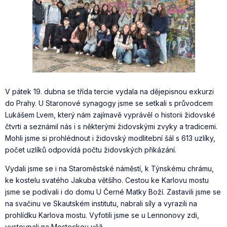
V pátek 19. dubna se třída tercie vydala na dějepisnou exkurzi
do Prahy. U Staronové synagogy jsme se setkali s průvodcem
Lukášem Lvem, který nám zajímavě vyprávěl o historii židovské
čtvrti a seznámil nás i s některými židovskými zvyky a tradicemi.
Mohli jsme si prohlédnout i židovský modlitební šál s 613 uzlíky,
počet uzlíků odpovídá počtu židovských přikázání.
Vydali jsme se i na Staroměstské náměstí, k Týnskému chrámu,
ke kostelu svatého Jakuba většího. Cestou ke Karlovu mostu
jsme se podívali i do domu U Černé Matky Boží. Zastavili jsme se
na svačinu ve Skautském institutu, nabrali síly a vyrazili na
prohlídku Karlova mostu. Vyfotili jsme se u Lennonovy zdi,
vystoupali na Mosteckou věž.