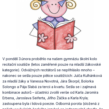
V pondělí 3.února proběhlo na našem gymnáziu školní kolo
recitační soutěže (letos zaměřené pouze na mladší žákovské
kategorie). Odvážných recitátorů se nepřihlásilo mnoho –
nakonec se sešla pouze pětice soutěžících: Julča Kulhánková
za mladší žáky a Vanessa Novotná, Jára Škorpil, Bolorka
Solongo a Pája Slabá za tercii a kvartu. Sešla se i zajímavá
kombinace autorů – účastníci zvolili verše od Karla Jaromíra
Erbena, Jaroslava Seiferta, Jiřího Žáčka a Karla Kryla;
zastoupena byla i lidová poezie. Odborná porota (složená z