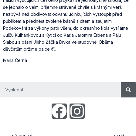
našich vyučujících českého jazyka) se jednomyslně shodla, že
se jednalo o velmi příjemně strávené chvíle s krásnými verši;
nezbývá než obdivovat odvahu účinkujících vystoupit před
publikem a přednést zvolené básně s citem a zaujetím.
Poděkování za výkony patří všem; do okresního kola vysíláme
Julču Kulhánkovou s Kyticí od Karla Jaromíra Erbena a Páju
Slabou s básní Jiřího Žáčka Dívka ve studovně. Oběma
děvčatům držíme palce 🙂.
Ivana Černá
PŘEDCHOZÍ
DALŠÍ