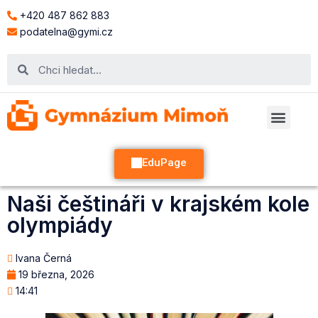
+420 487 862 883
podatelna@gymi.cz
EduPage
Naši češtináři v krajském kole
olympiády
Ivana Černá
19 března, 2026
14:41