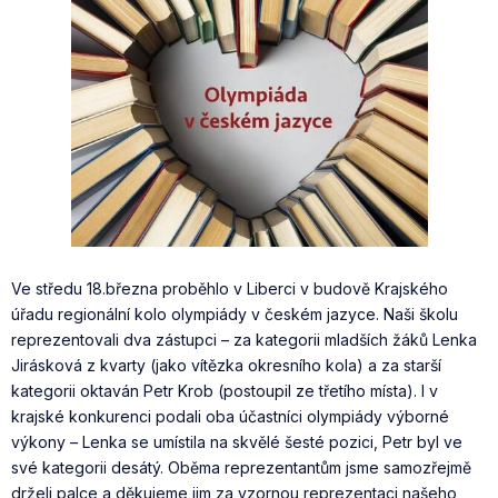
Ve středu 18.března proběhlo v Liberci v budově Krajského
úřadu regionální kolo olympiády v českém jazyce. Naši školu
reprezentovali dva zástupci – za kategorii mladších žáků Lenka
Jirásková z kvarty (jako vítězka okresního kola) a za starší
kategorii oktaván Petr Krob (postoupil ze třetího místa). I v
krajské konkurenci podali oba účastníci olympiády výborné
výkony – Lenka se umístila na skvělé šesté pozici, Petr byl ve
své kategorii desátý. Oběma reprezentantům jsme samozřejmě
drželi palce a děkujeme jim za vzornou reprezentaci našeho