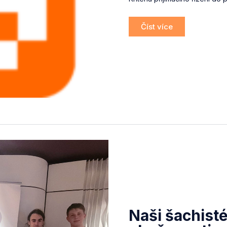
Číst více
Naši šachisté