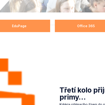
EduPage
Office 365
Třetí kolo při
primy…
Kritéria přijímacího řízeni d