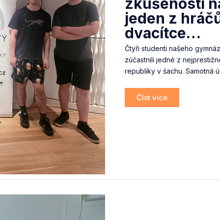
zkušenosti n
jeden z hráčů 
dvacítce…
Čtyři studenti našeho gymnáz
zúčastnili jedné z nejprestiž
republiky v šachu. Samotná ú
Číst více