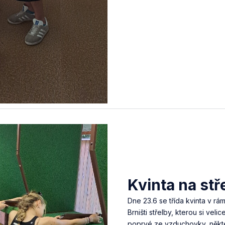
Kvinta na stře
Dne 23.6 se třída kvinta v rám
Brništi střelby, kterou si velic
poprvé ze vzduchovky, někte