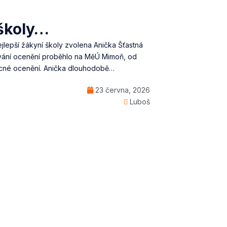
 školy…
ejlepší žákyní školy zvolena Anička Šťastná
ávání ocenění proběhlo na MěÚ Mimoň, od
ěcné ocenění. Anička dlouhodobě…
23 června, 2026
Luboš