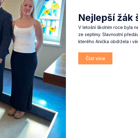
Nejlepší žák
V letošní školním roce byla n
ze septimy. Slavnostní před
kterého Anička obdržela i v
Číst více