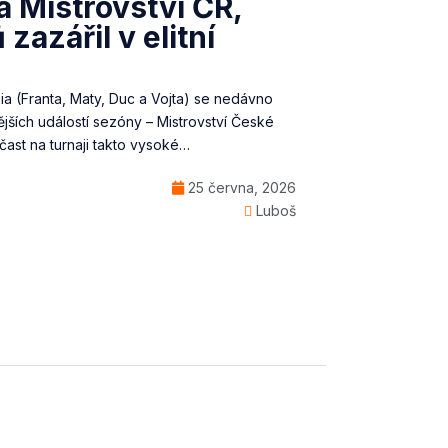
a Mistrovství ČR,
zazářil v elitní
ia (Franta, Maty, Duc a Vojta) se nedávno
nějších událostí sezóny – Mistrovství České
čast na turnaji takto vysoké…
25 června, 2026
Luboš