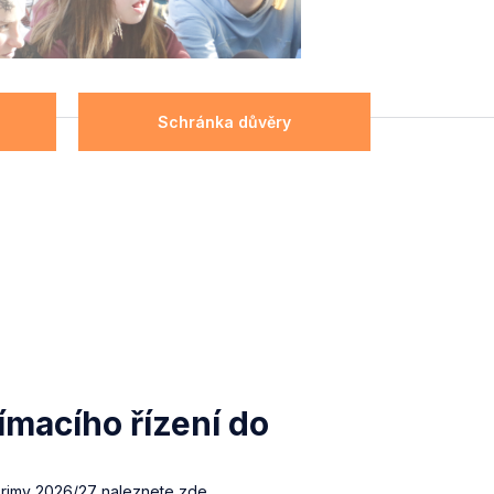
Schránka důvěry
jímacího řízení do
o primy 2026/27 naleznete zde….