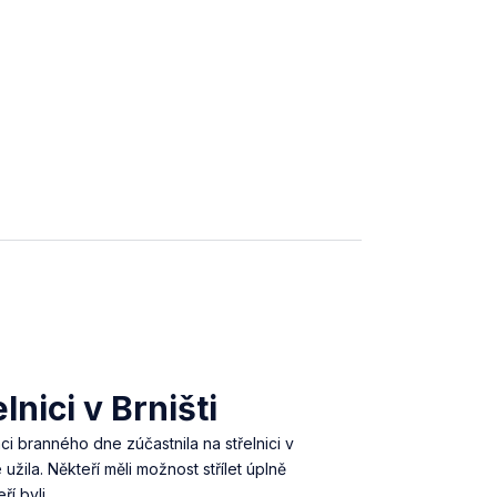
lnici v Brništi
ci branného dne zúčastnila na střelnici v
e užila. Někteří měli možnost střílet úplně
ří byli…