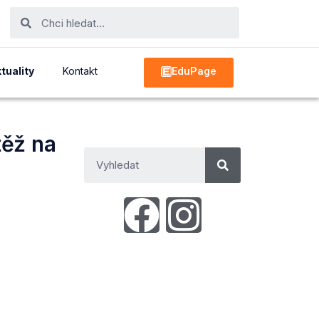
EduPage
tuality
Kontakt
těž na