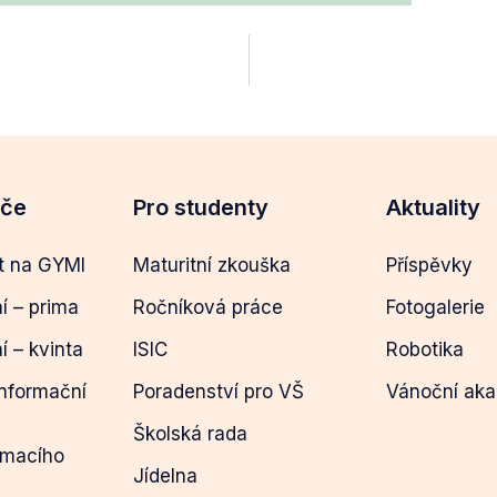
eče
Pro studenty
Aktuality
t na GYMI
Maturitní zkouška
Příspěvky
ní – prima
Ročníková práce
Fotogalerie
ní – kvinta
ISIC
Robotika
informační
Poradenství pro VŠ
Vánoční ak
Školská rada
ímacího
Jídelna