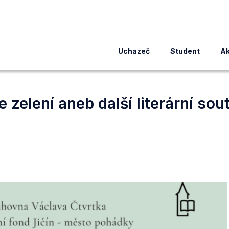
Uchazeč
Student
Ak
 zelení aneb další literární sou