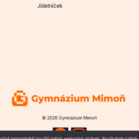
Jídelníček
© 2026 Gymnázium Mimoň
žná nejsnadnější použití našich webových stránek. Používáním našich s