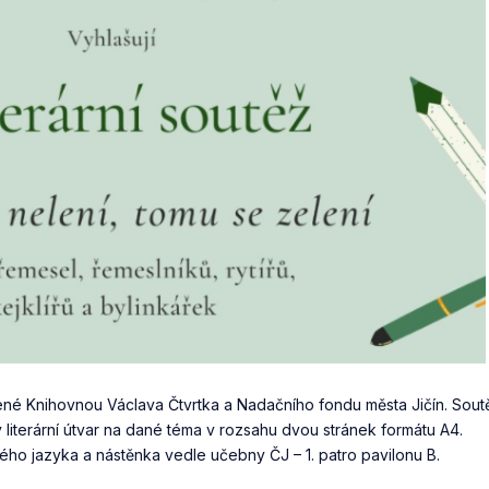
ášené Knihovnou Václava Čtvrtka a Nadačního fondu města Jičín. Sout
v literární útvar na dané téma v rozsahu dvou stránek formátu A4.
ého jazyka a nástěnka vedle učebny ČJ – 1. patro pavilonu B.