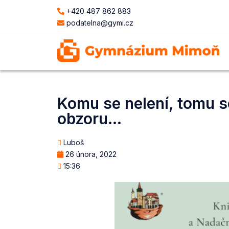
+420 487 862 883
podatelna@gymi.cz
Komu se nelení, tomu se
obzoru…
Luboš
26 února, 2022
15:36