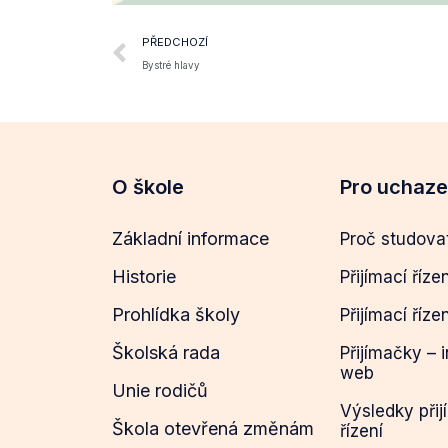
PŘEDCHOZÍ
Bystré hlavy
O škole
Pro uchaz
Základní informace
Proč studova
Historie
Přijímací říze
Prohlídka školy
Přijímací říze
Školská rada
Přijímačky – 
web
Unie rodičů
Výsledky přij
Škola otevřená změnám
řízení