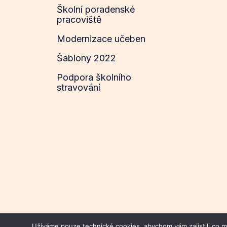
Školní poradenské
pracoviště
Modernizace učeben
Šablony 2022
Podpora školního
stravování
Užíváme pouze technické cookies, abychom vám zajistili co mo