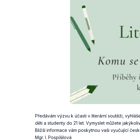
Předávám výzvu k účasti v literární soutěži, vyhl
děti a studenty do 21 let. Vymyslet můžete jakýkoli
Bližší informace vám poskytnou vaši vyučující česk
Mgr. I. Pospíšilová