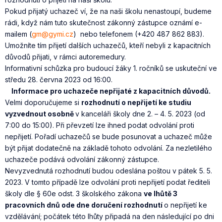
Pokud přijatý uchazeč ví, že na naši školu nenastoupí, budeme
rádi, když nám tuto skutečnost zákonný zástupce oznámí e-
mailem (
gm@gymi.cz
) nebo telefonem (+420 487 862 883).
Umožníte tím přijetí dalších uchazečů, kteří nebyli z kapacitních
důvodů přijati, v rámci autoremedury.
Informativní schůzka pro budoucí žáky 1. ročníků se uskuteční ve
středu 28. června 2023 od 16:00.
Informace pro uchazeče nepřijaté z kapacitních důvodů.
Velmi doporučujeme si
rozhodnutí o nepřijetí ke studiu
vyzvednout osobně
v kanceláři školy dne 2. – 4. 5. 2023 (od
7:00 do 15:00). Při převzetí lze ihned podat odvolání proti
nepřijetí. Pořadí uchazečů se bude posunovat a uchazeč může
být přijat dodatečně na základě tohoto odvolání. Za nezletilého
uchazeče podává odvolání zákonný zástupce.
Nevyzvednutá rozhodnutí budou odeslána poštou v pátek 5. 5.
2023. V tomto případě lze odvolání proti nepřijetí podat řediteli
školy dle § 60e odst. 3 školského zákona
ve lhůtě 3
pracovních dnů ode dne doručení rozhodnutí
o nepřijetí ke
vzdělávání; počátek této lhůty připadá na den následující po dni