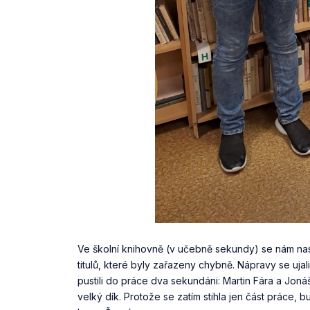
Ve školní knihovně (v učebně sekundy) se nám nash
titulů, které byly zařazeny chybně. Nápravy se uja
pustili do práce dva sekundáni: Martin Fára a Jonáš
velký dík. Protože se zatím stihla jen část práce, b