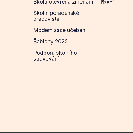
Škola otevřená změnám
řízení
Školní poradenské
pracoviště
Modernizace učeben
Šablony 2022
Podpora školního
stravování