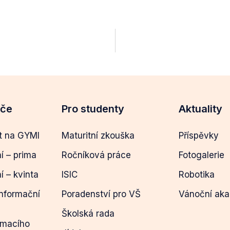
eče
Pro studenty
Aktuality
t na GYMI
Maturitní zkouška
Příspěvky
ní – prima
Ročníková práce
Fotogalerie
ní – kvinta
ISIC
Robotika
informační
Poradenství pro VŠ
Vánoční ak
Školská rada
ímacího