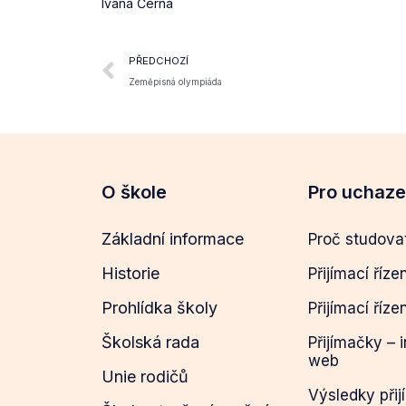
Ivana Černá
PŘEDCHOZÍ
Zeměpisná olympiáda
O škole
Pro uchaz
Základní informace
Proč studova
Historie
Přijímací říze
Prohlídka školy
Přijímací říze
Školská rada
Přijímačky – 
web
Unie rodičů
Výsledky přij