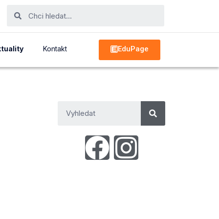
EduPage
tuality
Kontakt