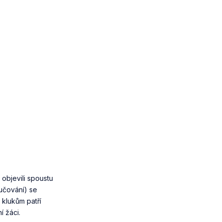
objevili spoustu
yučování) se
 klukům patří
í žáci.