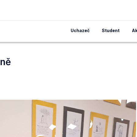
Uchazeč
Student
Ak
vně