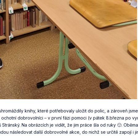
romáždily knihy, které potřebovaly uložit do polic, a zároveň jsme 
li ochotní dobrovolníci – v první fázi pomoci (v pátek 8.března po v
 Stránský. Na obrázcích je vidět, že jim práce šla od ruky 🙂. Oběma
udou následovat další dobrovolné akce, do nichž se určitě zapojí i jin