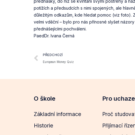
přednášky, do níž se kvintáni svými postřehy a ná
potížích a předsudcích s nimi spojených, ale hlavn
důležitým odkazům, kde hledat pomoc (viz foto). 
velmi vděční – bylo pro nás přínosné slyšet názory
přednášejícími pochváleni.
PaedDr. Ivana Černá
PŘEDCHOZÍ
European Money Quiz
O škole
Pro uchaz
Základní informace
Proč studova
Historie
Přijímací říze