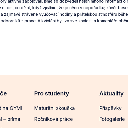
zory aktivně zapojovali, jsme se dozvěděli nejen mnoho informací o
ě o tom, co dělat, když zjistíme, že je něco v nepořádku; závěr be
Za zajímavě strávené vyučovací hodiny a přátelskou atmosféru běhe
 odborníků z praxe. A kvintáni byli za své znalosti a komentáře obě
eče
Pro studenty
Aktuality
t na GYMI
Maturitní zkouška
Příspěvky
ní – prima
Ročníková práce
Fotogalerie