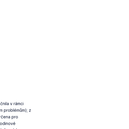
nila v rámci
ím problémům); z
určena pro
hodinové