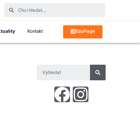
EduPage
tuality
Kontakt