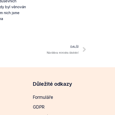
 duševních
sedy byl věnován
m nich jsme
ma
DALŠÍ
Návštěva ministra školství
Důležité odkazy
Formuláře
GDPR