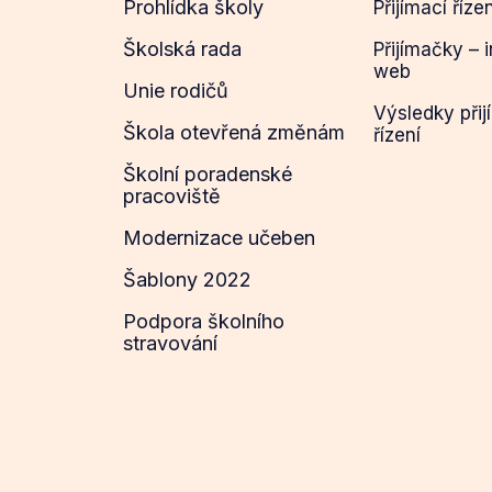
Prohlídka školy
Přijímací říze
Školská rada
Přijímačky – 
web
Unie rodičů
Výsledky přij
Škola otevřená změnám
řízení
Školní poradenské
pracoviště
Modernizace učeben
Šablony 2022
Podpora školního
stravování