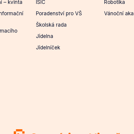
ní – kvinta
ISIC
Robotika
informační
Poradenství pro VŠ
Vánoční ak
Školská rada
ímacího
Jídelna
Jídelníček