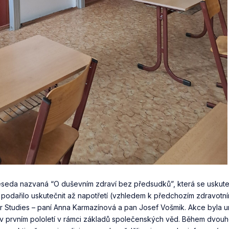
seda nazvaná “O duševním zdraví bez předsudků”, která se uskuteč
e podařilo uskutečnit až napotřetí (vzhledem k předchozím zdravotn
er Studies – paní Anna Karmazínová a pan Josef Vošmik. Akce byla 
a v prvním pololetí v rámci základů společenských věd. Během dvou