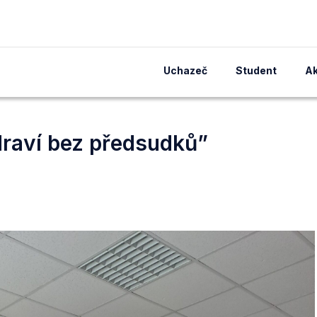
Uchazeč
Student
Ak
raví bez předsudků”