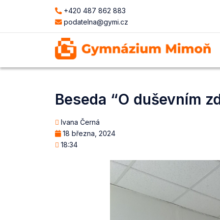
+420 487 862 883
podatelna@gymi.cz
Beseda “O duševním zd
Ivana Černá
18 března, 2024
18:34